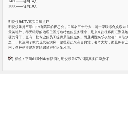
1480——容纳14人
1880——容纳18人
明悦娱乐KTV真实口碑点评
明悦娱乐是平顶山ktv有陪酒的夜总会，口碑名气十分大，是一家以综合娱乐为
最美地带，得天独厚的地理位置打造特色的服务理念，是来来往往客商汇聚圣
硬的骨干，更有一批专业的员工提供最佳的服务。而且明悦娱乐夜总会KTV 装
之一，其运用了欧式现代装潢风，整理看起来高贵典雅，奢华大方，而且拥有
同，多种多样绝对带给您良好的娱乐环境。
标签：
平顶山哪个ktv有陪酒的
明悦娱乐KTV消费真实口碑点评