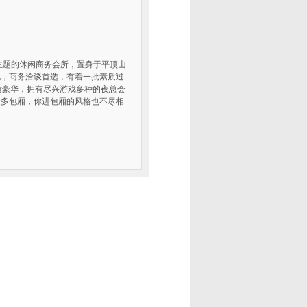
主题的休闲商务会所，置身于平顶山
地，商务洽谈首选，有着一批素质过
潢豪华，拥有尽兴游戏多种的夜总会
众多包厢，你进包厢的风格也不尽相