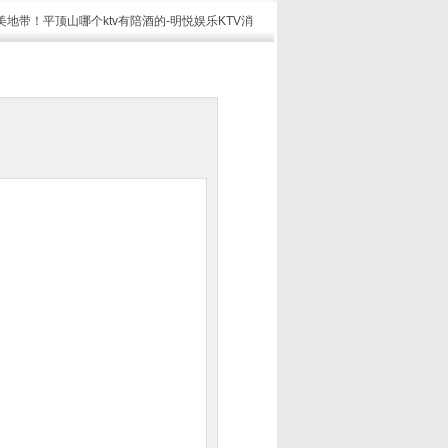
最美地带！平顶山哪个ktv有陪酒的-明悦娱乐KTV消