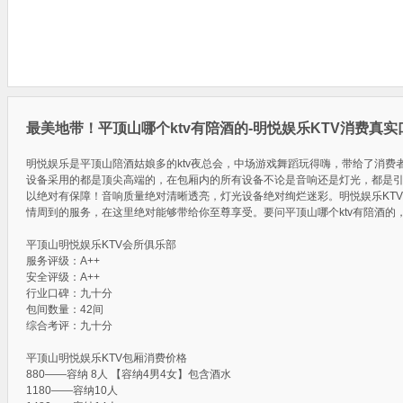
最美地带！平顶山哪个ktv有陪酒的-明悦娱乐KTV消费真
明悦娱乐是平顶山陪酒姑娘多的ktv夜总会，中场游戏舞蹈玩得嗨，带给了消费
设备采用的都是顶尖高端的，在包厢内的所有设备不论是音响还是灯光，都是
以绝对有保障！音响质量绝对清晰透亮，灯光设备绝对绚烂迷彩。明悦娱乐KT
情周到的服务，在这里绝对能够带给你至尊享受。要问平顶山哪个ktv有陪酒的
平顶山明悦娱乐KTV会所俱乐部
服务评级：A++
安全评级：A++
行业口碑：九十分
包间数量：42间
综合考评：九十分
平顶山明悦娱乐KTV包厢消费价格
880——容纳 8人 【容纳4男4女】包含酒水
1180——容纳10人